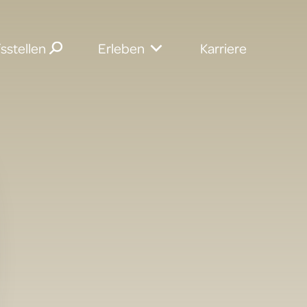
sstellen
Erleben
Karriere